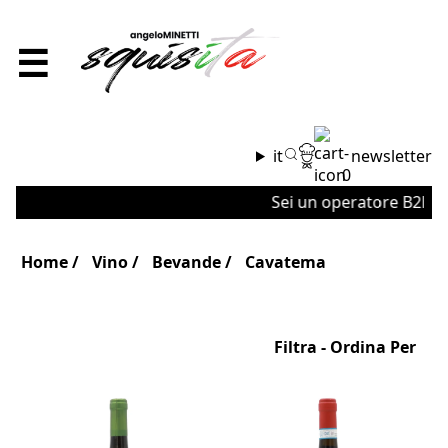
☰
it
newsletter
0
Sei un operatore B2B o u
Home
Vino
Bevande
Cavatema
Filtra - Ordina Per