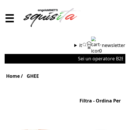
☰
it
newsletter
0
Sei un operatore B2B o u
Home
GHEE
Filtra - Ordina Per