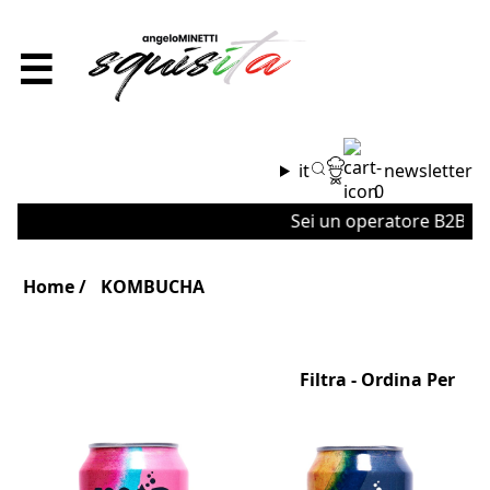
☰
it
newsletter
0
Sei un operatore B2B o un
Home
KOMBUCHA
Filtra - Ordina Per