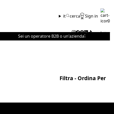
it
cerca
Sign in
0
newsletter
Sei un operatore B2B o un'azienda? Contattaci per il
Sei un operator
Filtra - Ordina Per