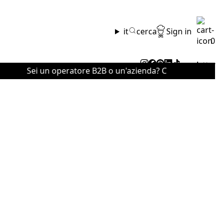
it
cerca
Sign in
0
newsletter
Sei un operatore B2B o un'azienda? Contattaci per il list
Sei un operator