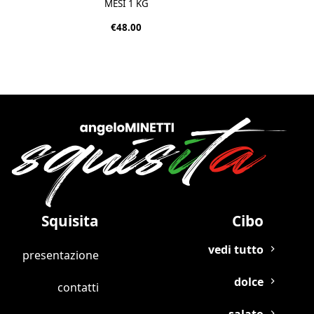
MESI 1 KG
€48.00
Squisita
Cibo
vedi tutto
presentazione
dolce
contatti
salato