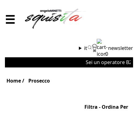
☰
it
newsletter
0
Sei un operatore B2B o 
Home
Prosecco
Filtra - Ordina Per