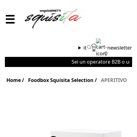
☰
it
newsletter
0
Sei un operatore B2B o un'azie
Home
Foodbox Squisita Selection
APERITIVO