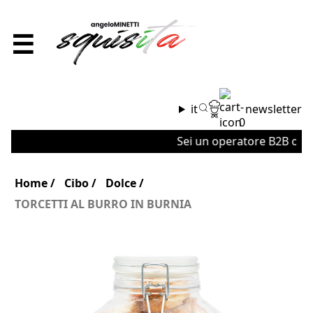
☰
it
newsletter
0
Sei un operatore B2B o un'a
Home
Cibo
Dolce
TORCETTI AL BURRO IN BURNIA