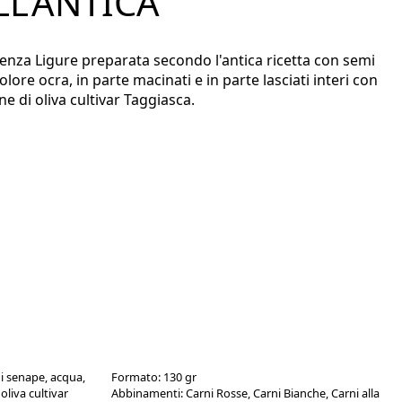
LL'ANTICA
llenza Ligure preparata secondo l'antica ricetta con semi
 colore ocra, in parte macinati e in parte lasciati interi con
ne di oliva cultivar Taggiasca.
di senape, acqua,
Formato:
130 gr
oliva cultivar
Abbinamenti:
Carni Rosse, Carni Bianche, Carni alla