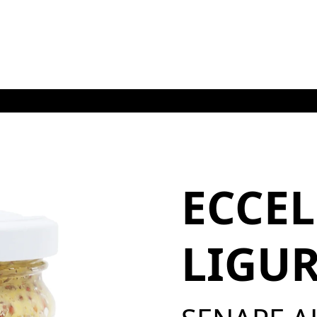
S
ECCE
LIGU