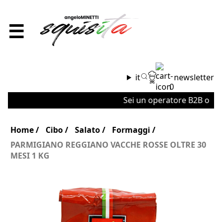
☰
it
newsletter
0
Sei un operatore B2B o un'az
Home
Cibo
Salato
Formaggi
PARMIGIANO REGGIANO VACCHE ROSSE OLTRE 30
MESI 1 KG