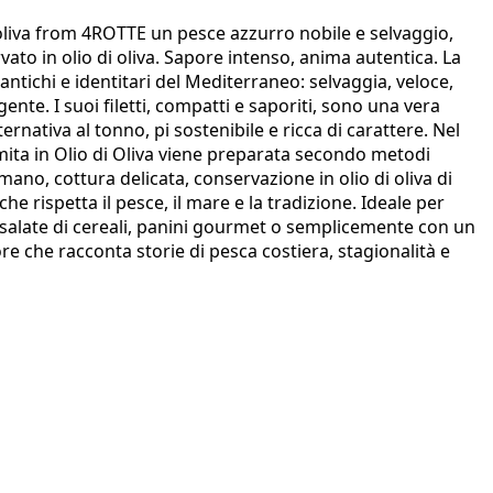
oliva from 4ROTTE un pesce azzurro nobile e selvaggio,
ato in olio di oliva. Sapore intenso, anima autentica. La
antichi e identitari del Mediterraneo: selvaggia, veloce,
ente. I suoi filetti, compatti e saporiti, sono una vera
ternativa al tonno, pi sostenibile e ricca di carattere. Nel
ita in Olio di Oliva viene preparata secondo metodi
 mano, cottura delicata, conservazione in olio di oliva di
he rispetta il pesce, il mare e la tradizione. Ideale per
nsalate di cereali, panini gourmet o semplicemente con un
e che racconta storie di pesca costiera, stagionalità e