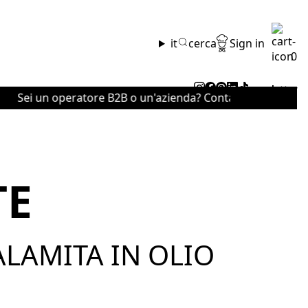
it
cerca
Sign in
0
newsletter
 un operatore B2B o un'azienda? Contattaci per il listino ing
Sei un operator
TE
LAMITA IN OLIO